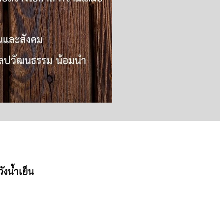
ังน้ำเย็น